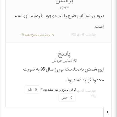
پرسش
مهدی
درود برشما این طرح را نیز موجود بفرمایید ارزشمند
است
چهارشنبه 05 مهر 1402
به این پرسش پاسخ دهید (1)
پاسخ
کارشناس فروش
این شمش به مناسبت نوروز سال 95 به صورت
محدود تولید شده بود.
آیا این پاسخ برایتان مفید بود ؟
بله
چهارشنبه 05 مهر
1402
خیر
1