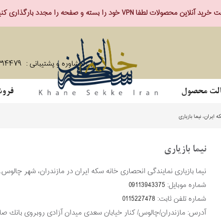
ید آنلاین محصولات لطفا VPN خود را بسته و صفحه را مجدد بارگذاری کنید.
مشاوره و پشتیبانی :
۳۱۴۴۷۹
لت محصول
فروش
ایران، نیما بازیاری
نیما بازیاری
نیما بازیاری نمایندگی انحصاری خانه سکه ایران در مازندران، شهر چالوس.
شماره موبایل:
09113943375
شماره تلفن ثابت:
0115227478
آدرس:
مازندران/چالوس/ كنار خيابان سعدی ميدان آزادی روبروی بانك ص