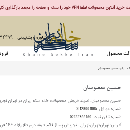
ید آنلاین محصولات لطفا VPN خود را بسته و صفحه را مجدد بارگذاری کنید.
مشاوره و پشتیبانی :
۳۱۴۴۷۹
لت محصول
فروش
ه ایران، حسین معصومیان
حسین معصومیان
حسین معصومیان، نمایند فروش محصولات خانه سکه ایران در تهران تجر
شماره موبایل:
09128991965
شماره تلفن ثابت:
02122755159
آدرس:
تهران/تهران/تهران - تجريش پاساژ قائم طبقه دوم طلا پلاك ۱۶۶ فروشگاه قصر طلايي