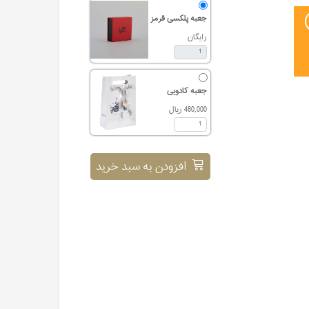
جعبه پلکسی قرمز
رایگان
جعبه کادویی
480,000 ریال
افزودن به سبد خرید