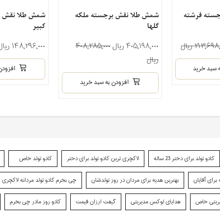
سته فرشته
شمش طلا نقش برجسته ملکه
شمش طلا نقش 
گلها
کبیر
۲۱۳٬۶۹۸ ریال
۴۰۵٬۱۹۸٬۰۰۰ ریال
۴۰۸٬۲۸۵٬۰۰۰
۱۴۸٬۲۹۶٬۰۰۰ ریال
ریال
 سبد خرید
افزودن
افزودن به سبد خرید
کادو تولد برای دختر 23 ساله
لاکچری ترین کادو تولد برای دختر
کادو تولد خاص
رای آقایان
بهترین هدیه برای مردان در روز تولدشان
چی بخرم کادو تولد مردانه لاکچری
یریتی خاص
هدایای لوکس مدیریتی
گیفت ارزان قیمت
کادو روز مادر چی بخرم