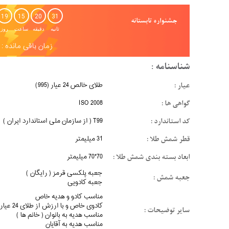
19
15
20
30
جشنواره تابستانه
ثانیه
دقیقه
ساعت
روز
زمان باقی مانده :
شناسنامه :
عیار :
طلای خالص 24 عیار (995)
گواهی ها :
ISO 2008
کد استاندارد :
T99 ( از سازمان ملی استاندارد ایران )
قطر شمش طلا :
31 میلیمتر
ابعاد بسته بندی شمش طلا :
70*70 میلیمتر
جعبه پلکسی قرمز ( رایگان )
جعبه شمش :
جعبه کادویی
مناسب کادو و هدیه خاص
کادوی خاص و با ارزش از طلای 24 عیار
سایر توضیحات :
مناسب هدیه به بانوان ( خانم ها )
مناسب هدیه به آقایان