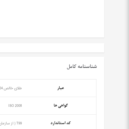
شناسنامه کامل
عیار
طلای خالص 24 عیار (995)
گواهی ها
ISO 2008
کد استاندارد
T99 ( از سازمان ملی استاندارد ایران )