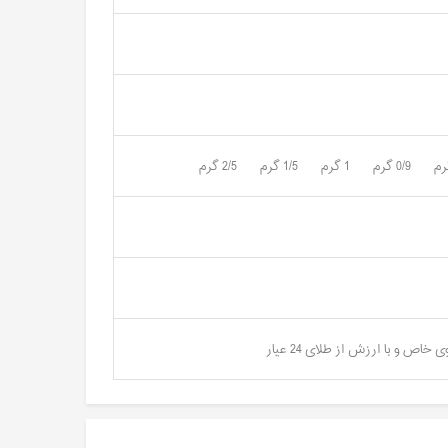
0/9 گرم
1 گرم
1/5 گرم
2/5 گرم
 خاص و با ارزش از طلای 24 عیار