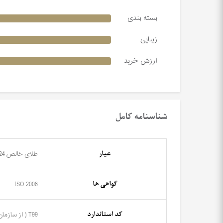
بسته بندی
زیبایی
ارزش خرید
شناسنامه کامل
عیار
طلای خالص 24 عیار (995)
گواهی ها
ISO 2008
کد استاندارد
T99 ( از سازمان ملی استاندارد ایران )