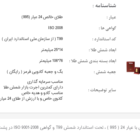
شناسنامه :
عیار :
طلای خالص 24 عیار (995)
گواهی ها :
ISO 2008
کد استاندارد :
T99 ( از سازمان ملی استاندارد ایران )
ابعاد شمش طلا :
14*25 میلیمتر
ابعاد بسته بندی شمش طلا :
76*106 میلیمتر
جعبه شمش :
بگ و جعبه کادویی قرمز ( رایگان )
مناسب سرمایه گذاری
دارای کمترین اجرت بازار شمش طلا
سایر توضیحات :
مناسب کادو و هدیه خاص
کادوی خاص و با ارزش از طلای 24 عیار