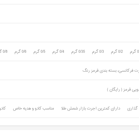
رم
0/2 گرم
0/3 گرم
0/35 گرم
0/4 گرم
0/5 گرم
0/6 گرم
0/8 گرم
رت فرکانسی، بسته بندی قرمز رنگ
یی قرمز ( رایگان )
گذاری
دارای کمترین اجرت بازار شمش طلا
مناسب کادو و هدیه خاص
کادوی