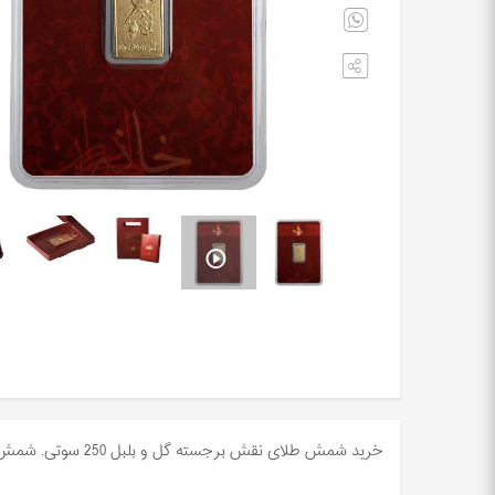
خرید شمش طلای نقش برجسته گل و بلبل 250 سوتی. شمش با عیار 24 ( 995 ) ، تحت استاندارد شمش T99 و گواهی ISO 9001-2008 در پشت بسته بندی.