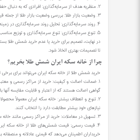
۲. منظریه هدف از سرمایه‌گذاری: افرادی که به دنبال حفظ ارزش سرمایه خود در مقابل تورم و نوسانات بازار هستند، ممکن است تمایل به خرید شمش طلا داشته باشند.
۳. وضعیت بازار طلا: بررسی وضعیت بازار طلا از جمله قیمت فعلی، روندهای بازار و پیش‌بینی‌های آینده نیز در تصمیم‌گیری تأثیرگذار است.
۴. روند سرمایه‌گذاری: تحلیل روند سرمایه‌گذاری در زمینه طلا و ارزش آن در طولانی مدت می‌تواند به فهم بهتری از ارزش سرمایه‌گذاری در زمینه طلا کمک کند.
۵. تنوع سرمایه‌گذاری: تنوع سرمایه‌گذاری و توزیع مناسب سرمایه بین دارایی‌های مختلف می‌تواند ریسک سرمایه‌گذاری را کاهش دهد.
در نهایت، تصمیم برای خرید یا عدم خرید شمش طلا بستگی
تا تصمیمات بهتری اتخاذ شود.
چرا از خانه سکه ایران شمش طلا بخریم؟
خرید شمش طلا از خانه سکه ایران می‌تواند برای برخی افرا
۱. ضمانت اصالت و کیفیت: خرید از مراکز رسمی و معتبر
گواهی اصالت هستند که از اعتبار و قابلیت مقایسه آنها 
۲. تنوع و انعطاف بیشتر: خانه سکه ایران معمولاً محصو
نیازهای خود بیشتر مطابقت دارد را انتخاب کنند.
۳. تسهیل در معاملات: خرید از مراکز رسمی مانند خانه سکه ایران، معمولاً با تسهیلات و شرایط پرداختی مناسبی همراه است که به خریداران کمک می‌کند تا به راحتی شمش طلا را تهیه کنند.
۴. قیمت رسمی: قیمت شمش‌های طلا از خانه سکه ایران
خریداران اطمینان می‌دهد که قیمتی عادلانه و منصفانه 