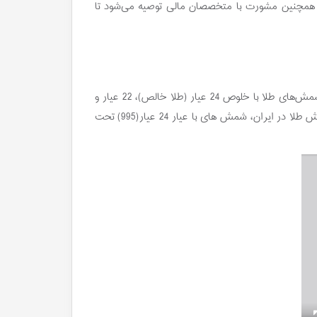
 همچنین مشورت با متخصصان مالی توصیه می‌شود تا
شمش‌های طلا به صورت قالب‌های مستطیلی یا مربعی تهیه می‌شوند و دارای خلوص و وزن مشخصی هستند. انواع شمش طلا شامل شمش‌های طلا با خلوص 24 عیار (طلا خالص)، 22 عیار و
18 عیار می‌باشند. هرچه خلوص شمش طلا بالاتر باشد، ارزش آن نیز بیشتر خواهد بود. خانه سکه ایران به عنوان اولین تولید کننده شمش طلا در ایران، شمش های با عیار 24 عیار(995) تحت