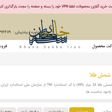
ید آنلاین محصولات لطفا VPN خود را بسته و صفحه را مجدد بارگذاری کنید.
مشاوره و پشتیبانی :
۳۱۴۴۷۹
لت محصول
فروش
شمش طلا
قیمت شمش طلا 24 عیار (995) با کد استاندارد T99
ادبود مناسبت ها.
سازی :
جدیدترین
پربازدیدترین
پرفروش ترین
محبوب تر