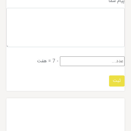
پیام شما
-
7
=
هفت